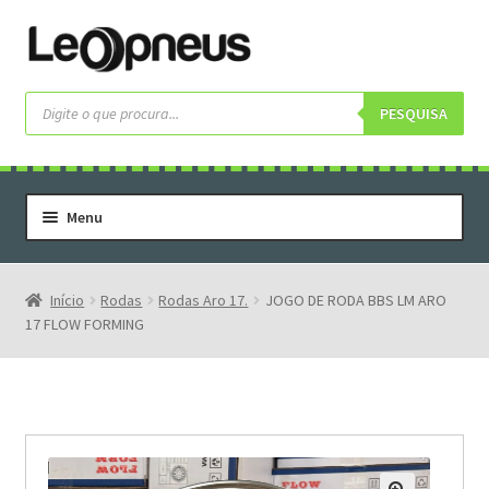
Pular
Pular
para
para
navegação
o
Pesquisar
produtos
PESQUISA
conteúdo
Menu
Home
Serviços
Início
Rodas
Rodas Aro 17.
JOGO DE RODA BBS LM ARO
17 FLOW FORMING
Rodas
Rodas Especiais
Pneus
Pneus Letras Brancas