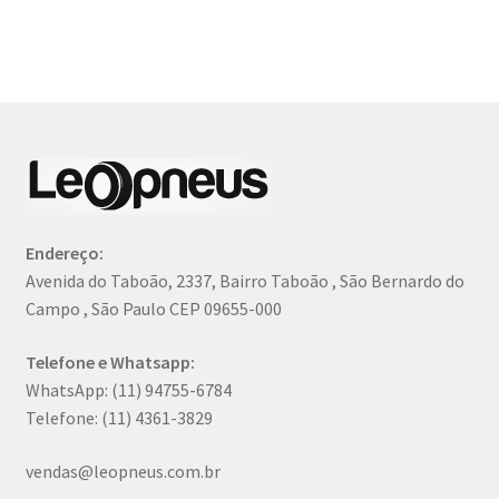
por
mais
recente
Endereço:
Avenida do Taboão, 2337, Bairro Taboão , São Bernardo do
Campo , São Paulo CEP 09655-000
Telefone e Whatsapp:
WhatsApp: (11) 94755-6784
Telefone: (11) 4361-3829
vendas@leopneus.com.br