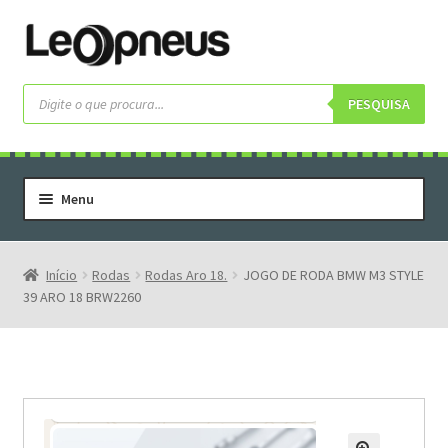
Pular
Pular
para
para
navegação
o
Pesquisar
produtos
PESQUISA
conteúdo
Menu
Home
Serviços
Início
Rodas
Rodas Aro 18.
JOGO DE RODA BMW M3 STYLE
39 ARO 18 BRW2260
Rodas
Rodas Especiais
Pneus
Pneus Letras Brancas