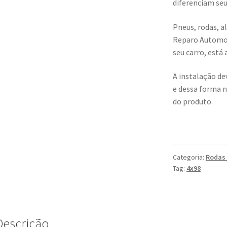
diferenciam seu
Pneus, rodas, 
Reparo Automoti
seu carro, está 
A instalação dev
e dessa forma 
do produto.
Categoria:
Rodas 
Tag:
4x98
Descrição