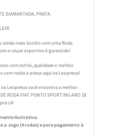
ITE DIAMANTADA, PRATA .
-LEVE
ulo ainda mais bonito com uma Roda
im o visual esportivo é garantido!
ículo com estilo, qualidade e melhor
s com rodas e pneus aqui na Leopneus!
i na Leopneus você encontra a melhor
 DE RODA FIAT PUNTO SPORTING ARO 18
pra cá!
ente Ilustrativa.
nte a Jogo (4 rodas) e para pagamento à