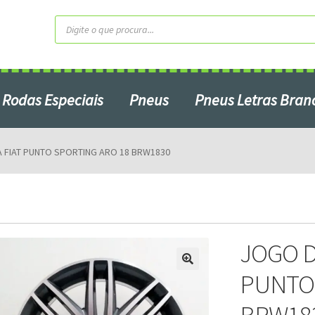
Pesquisar
produtos
Rodas Especiais
Pneus
Pneus Letras Bran
Contato
Home2
Minha Conta
 FIAT PUNTO SPORTING ARO 18 BRW1830
Produtos em Promoção
ardo do Campo – SP
Serviços
S
JOGO D
PUNTO 