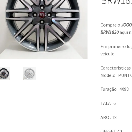
BRW18
Compre o
JOGO
BRW1830
aqui 
Em primeiro lug
veículo
Características
Modelo: PUNT
Furação: 4X98
TALA : 6
ARO : 18
OFFSET:40