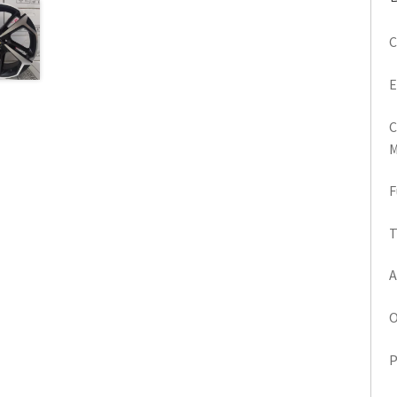
C
E
C
M
F
T
A
O
P