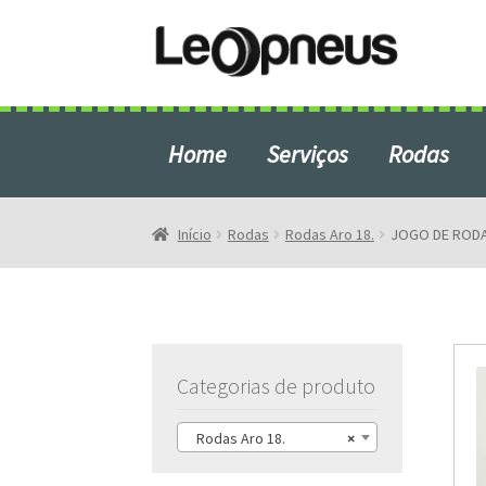
Pular
Pular
para
para
navegação
o
conteúdo
Home
Serviços
Rodas
Início
Blog
Início
Rodas
Rodas Aro 18.
JOGO DE RODA
Produtos em Destaque
Rodas e Pneus em São Bern
Categorias de produto
Rodas Aro 18.
×