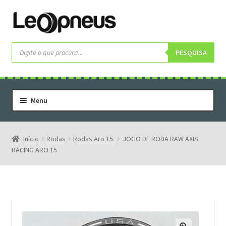
Pular
Pular
para
para
navegação
o
Pesquisar
produtos
PESQUISA
conteúdo
Menu
Home
Serviços
Início
Rodas
Rodas Aro 15.
JOGO DE RODA RAW AXIS
RACING ARO 15
Rodas
Rodas Especiais
Pneus
Pneus Letras Brancas