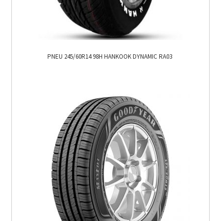
PNEU 245/60R14 98H HANKOOK DYNAMIC RA03