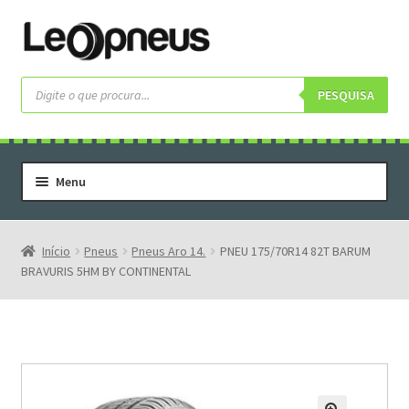
Pular
Pular
para
para
navegação
o
Pesquisar
produtos
PESQUISA
conteúdo
Menu
Home
Serviços
Início
Pneus
Pneus Aro 14.
PNEU 175/70R14 82T BARUM
BRAVURIS 5HM BY CONTINENTAL
Rodas
Rodas Especiais
Pneus
Pneus Letras Brancas