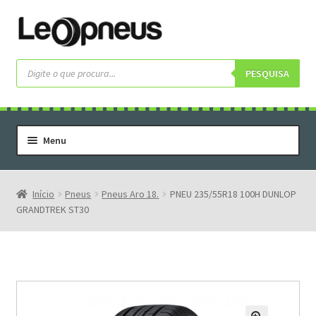
Pular
Pular
para
para
navegação
o
Pesquisar
produtos
PESQUISA
conteúdo
Menu
Home
Serviços
Início
Pneus
Pneus Aro 18.
PNEU 235/55R18 100H DUNLOP
GRANDTREK ST30
Rodas
Rodas Especiais
Pneus
Pneus Letras Brancas