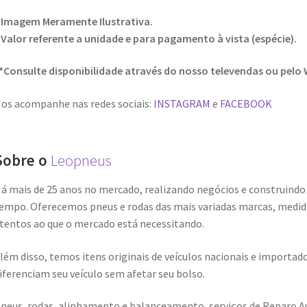
 Imagem Meramente Ilustrativa.
 Valor referente a unidade e para pagamento à vista (espécie).
*Consulte disponibilidade através do nosso televendas ou pelo
os acompanhe nas redes sociais:
INSTAGRAM
e
FACEBOOK
Sobre o
Leopneus
á mais de 25 anos no mercado, realizando negócios e construindo
empo. Oferecemos pneus e rodas das mais variadas marcas, medid
tentos ao que o mercado está necessitando.
lém disso, temos itens originais de veículos nacionais e import
iferenciam seu veículo sem afetar seu bolso.
neus, rodas, alinhamento e balanceamento, serviços de Reparo A