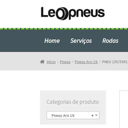
Pular
Pular
para
para
navegação
o
conteúdo
Home
Serviços
Rodas
Início
Blog
Início
Pneus
Pneus Aro 19.
PNEU 235/55R19
Produtos em Destaque
Rodas e Pneus em São Bern
Categorias de produto
Pneus Aro 19.
×