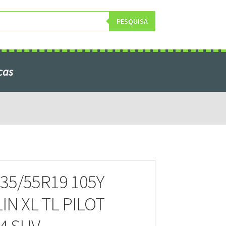
PESQUISA
cas
obre Nós
35/55R19 105Y
IN XL TL PILOT