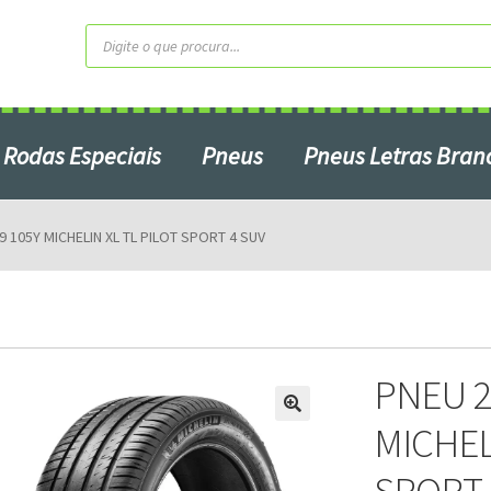
Pesquisar
produtos
Rodas Especiais
Pneus
Pneus Letras Bran
Contato
Home2
Minha Conta
 105Y MICHELIN XL TL PILOT SPORT 4 SUV
Produtos em Promoção
ardo do Campo – SP
Serviços
S
PNEU 2
MICHEL