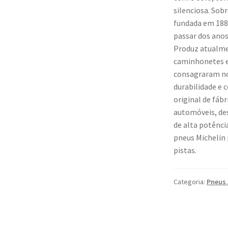
silenciosa. Sob
fundada em 188
passar dos ano
Produz atualme
caminhonetes e
consagraram no
durabilidade e 
original de fáb
automóveis, de
de alta potênci
pneus Michelin 
pistas.
Categoria:
Pneus 