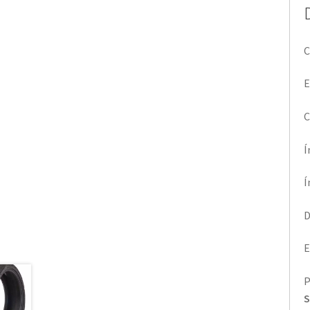
C
E
C
Í
Í
D
E
P
S