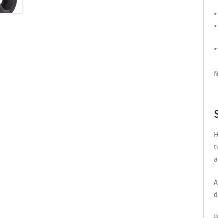
*
*
*
N
H
t
a
A
d
P