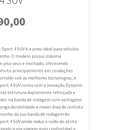
4 SUV
90,00
 Sport 4 SUV é o pneu ideal para veículos
enho. O modelo possui máxima
 piso seco e molhado, oferecendo
nforto principalmente em conduções
struído sob as melhores tecnologias, o
Sport 4 SUV conta com a inovação Dynamic
traz estrutura duplamente reforçada e
gidos na banda de rodagem com vantagens
longa durabilidade e maior área de contato
desenho da sua banda de rodagem do
port 4 SUV ainda reduz o ruído do atrito
nando a sua viagem mais confortável e