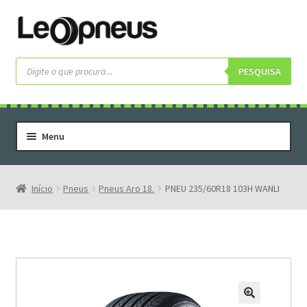
Pular
Pular
para
para
navegação
o
Pesquisar
produtos
PESQUISA
conteúdo
Menu
Home
Serviços
Início
Pneus
Pneus Aro 18.
PNEU 235/60R18 103H WANLI
Rodas
Rodas Especiais
Pneus
Pneus Letras Brancas