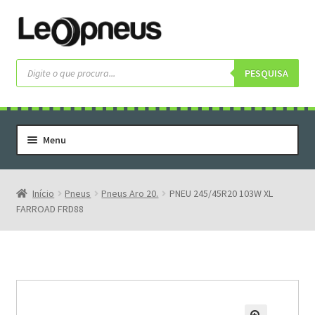
Pular
Pular
para
para
navegação
o
Pesquisar
produtos
PESQUISA
conteúdo
Menu
Home
Serviços
Início
Pneus
Pneus Aro 20.
PNEU 245/45R20 103W XL
FARROAD FRD88
Rodas
Rodas Especiais
Pneus
Pneus Letras Brancas