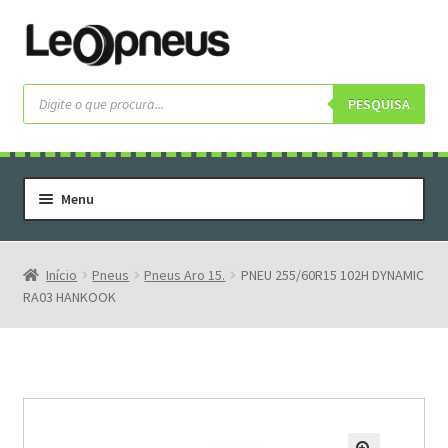
Pular
Pular
para
para
navegação
o
Pesquisar
produtos
PESQUISA
conteúdo
Menu
Home
Serviços
Início
Pneus
Pneus Aro 15.
PNEU 255/60R15 102H DYNAMIC
RA03 HANKOOK
Rodas
Rodas Especiais
Pneus
Pneus Letras Brancas