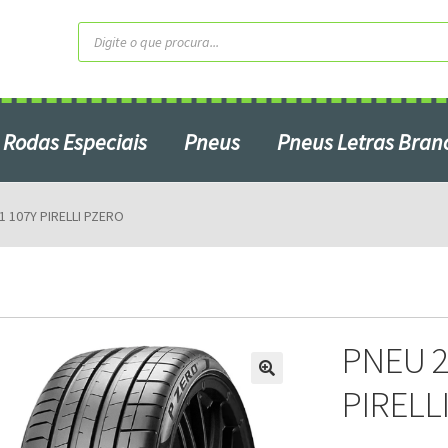
Pesquisar
produtos
Rodas Especiais
Pneus
Pneus Letras Bran
Contato
Home2
Minha Conta
1 107Y PIRELLI PZERO
Produtos em Promoção
ardo do Campo – SP
Serviços
S
PNEU 2
PIRELL