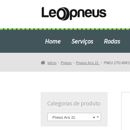
Pular
Pular
para
para
navegação
o
conteúdo
Home
Serviços
Rodas
Início
Blog
Início
Pneus
Pneus Aro 21.
PNEU 275/45R2
Produtos em Destaque
Rodas e Pneus em São Bern
Categorias de produto
Pneus Aro 21.
×