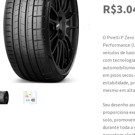
R$
3.0
O Pirelli P Zer
Performance (U
veículos de lux
com tecnologias
automobilismo,
em pisos secos
estabilidade, p
mesmo em altas
Seu desenho as
proporciona exc
solo, promoven
durante toda a 
garantem rápida