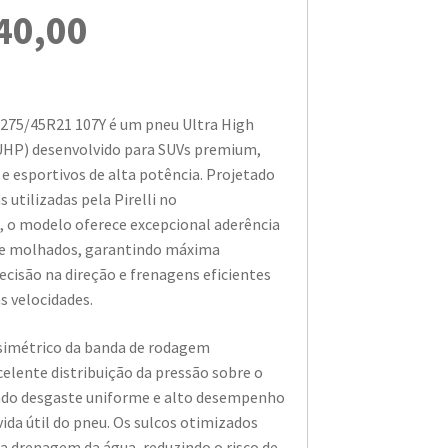
40,00
o 275/45R21 107Y é um pneu Ultra High
HP) desenvolvido para SUVs premium,
o e esportivos de alta potência. Projetado
 utilizadas pela Pirelli no
 o modelo oferece excepcional aderência
 e molhados, garantindo máxima
recisão na direção e frenagens eficientes
 velocidades.
simétrico da banda de rodagem
elente distribuição da pressão sobre o
do desgaste uniforme e alto desempenho
vida útil do pneu. Os sulcos otimizados
 drenagem da água, reduzindo o risco de