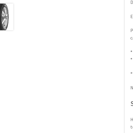
D
E
P
c
*
*
*
N
H
t