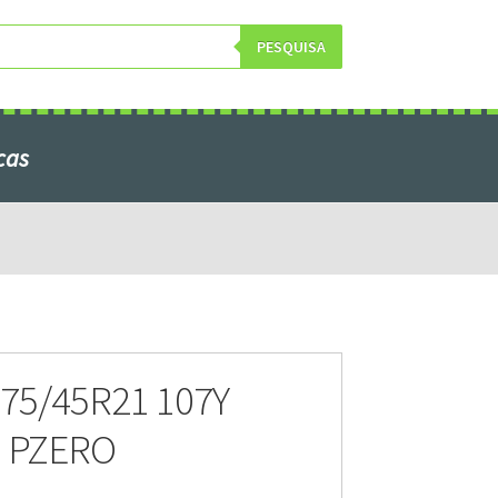
PESQUISA
cas
obre Nós
75/45R21 107Y
I PZERO