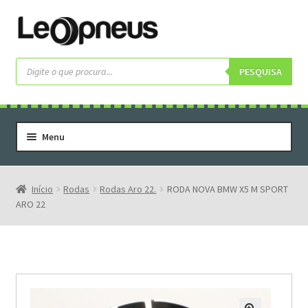
Pular
Pular
para
para
navegação
o
Pesquisar
produtos
PESQUISA
conteúdo
Menu
Home
Serviços
Início
Rodas
Rodas Aro 22.
RODA NOVA BMW X5 M SPORT
ARO 22
Rodas
Rodas Especiais
Pneus
Pneus Letras Brancas