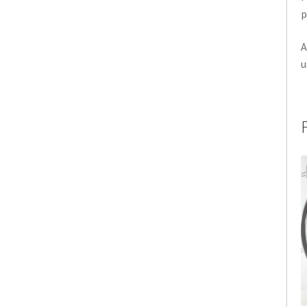
p
A
u