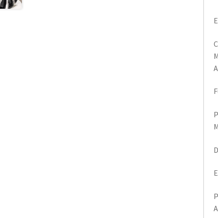
E
C
M
A
F
P
M
D
E
P
A