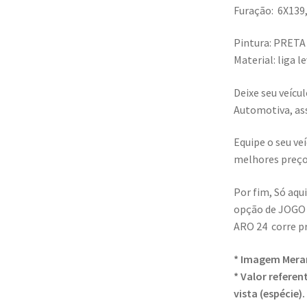
Furação: 6X139
Pintura: PRETA
Material: liga l
Deixe seu veíc
Automotiva, ass
Equipe o seu ve
melhores preço
Por fim, Só aqu
opção de JOGO
ARO 24 corre pr
* Imagem Meram
* Valor refere
vista (espécie).