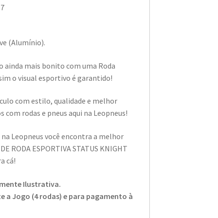
,7
eve (Alumínio).
ulo ainda mais bonito com uma Roda
im o visual esportivo é garantido!
ículo com estilo, qualidade e melhor
s com rodas e pneus aqui na Leopneus!
i na Leopneus você encontra a melhor
 DE RODA ESPORTIVA STATUS KNIGHT
a cá!
ente Ilustrativa.
nte a Jogo (4 rodas) e para pagamento à