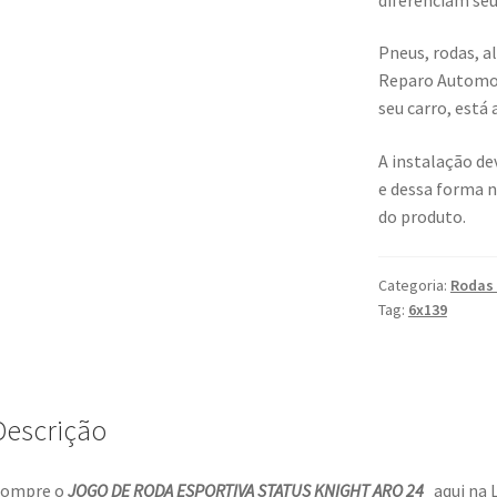
Pneus, rodas, 
Reparo Automoti
seu carro, está 
A instalação dev
e dessa forma 
do produto.
Categoria:
Rodas 
Tag:
6x139
Descrição
ompre o
JOGO DE RODA ESPORTIVA STATUS KNIGHT ARO 24
aqui na