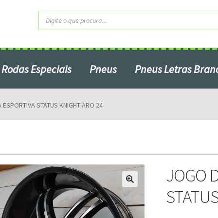
Pesquisar
produtos
Rodas Especiais
Pneus
Pneus Letras Bran
Contato
Home2
Minha Conta
 ESPORTIVA STATUS KNIGHT ARO 24
Produtos em Promoção
ardo do Campo – SP
Serviços
S
JOGO D
STATUS