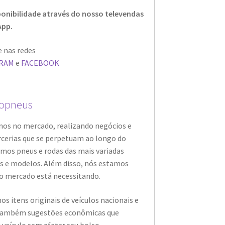
ponibilidade através do nosso televendas
App.
 nas redes
GRAM
e
FACEBOOK
opneus
nos no mercado, realizando negócios e
rcerias que se perpetuam ao longo do
mos pneus e rodas das mais variadas
s e modelos. Além disso, nós estamos
o mercado está necessitando.
os itens originais de veículos nacionais e
também sugestões econômicas que
 veículo sem afetar seu bolso.