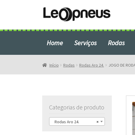
Pular
Pular
para
para
navegação
o
conteúdo
Home
Serviços
Rodas
Início
Blog
Início
Rodas
Rodas Aro 24.
JOGO DE RODA
Produtos em Destaque
Rodas e Pneus em São Bern
Categorias de produto
Rodas Aro 24.
×