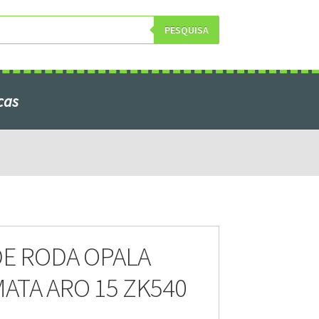
PESQUISA
cas
obre Nós
E RODA OPALA
ATA ARO 15 ZK540