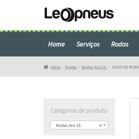
Pular
Pular
para
para
navegação
o
conteúdo
Home
Serviços
Rodas
Início
Blog
Início
Rodas
Rodas Aro 15.
JOGO DE RODA
Produtos em Destaque
Rodas e Pneus em São Bern
Categorias de produto
Rodas Aro 15.
×