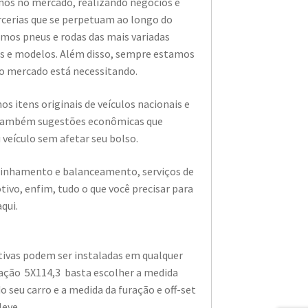
nos no mercado, realizando negócios e
rcerias que se perpetuam ao longo do
mos pneus e rodas das mais variadas
s e modelos. Além disso, sempre estamos
o mercado está necessitando.
os itens originais de veículos nacionais e
também sugestões econômicas que
 veículo sem afetar seu bolso.
alinhamento e balanceamento, serviços de
vo, enfim, tudo o que você precisar para
aqui.
tivas podem ser instaladas em qualquer
ração 5X114,3 basta escolher a medida
o seu carro e a medida da furação e off-set
leve.