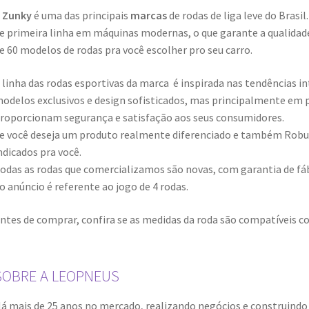
A
Zunky
é uma das principais
marcas
de rodas de liga leve do Brasi
e primeira linha em máquinas modernas, o que garante a qualidade
e 60 modelos de rodas pra você escolher pro seu carro.
 linha das rodas esportivas da marca é inspirada nas tendências i
odelos exclusivos e design sofisticados, mas principalmente em 
roporcionam segurança e satisfação aos seus consumidores.
e você deseja um produto realmente diferenciado e também Robust
ndicados pra você.
odas as rodas que comercializamos são novas, com garantia de fábr
o anúncio é referente ao jogo de 4 rodas.
ntes de comprar, confira se as medidas da roda são compatíveis co
SOBRE A LEOPNEUS
á mais de 25 anos no mercado, realizando negócios e construindo