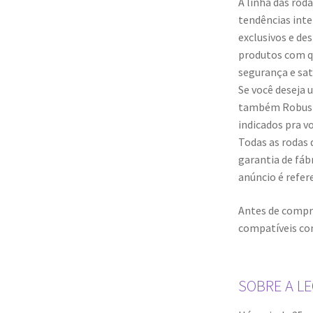
A linha das rod
tendências inte
exclusivos e de
produtos com q
segurança e sat
Se você deseja 
também Robusto
indicados pra vo
Todas as rodas
garantia de fábr
anúncio é refer
Antes de compra
compatíveis com
SOBRE A L