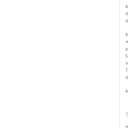
d
d
A
m
p
S
i
T
d
A
H