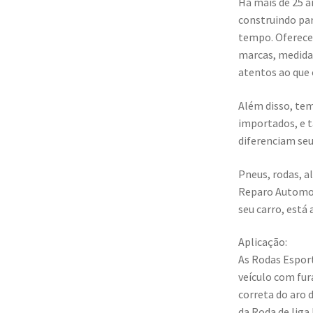
Há mais de 25 a
construindo pa
tempo. Oferece
marcas, medida
atentos ao que 
Além disso, tem
importados, e 
diferenciam seu
Pneus, rodas, 
Reparo Automoti
seu carro, está 
Aplicação:
As Rodas Espor
veículo com fu
correta do aro d
da Roda de liga 