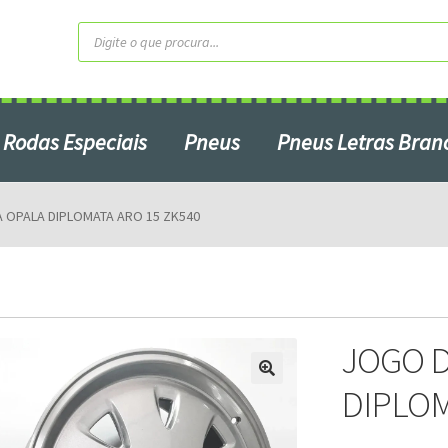
Pesquisar
produtos
Rodas Especiais
Pneus
Pneus Letras Bran
Contato
Home2
Minha Conta
 OPALA DIPLOMATA ARO 15 ZK540
Produtos em Promoção
ardo do Campo – SP
Serviços
S
JOGO D
DIPLOM