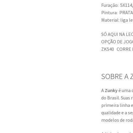
Furação: 5X114
Pintura: PRA
Material: liga l
SÓ AQUI NA L
OPÇÃO DE JOG
ZK540 CORRE 
SOBRE A 
A
Zunky
é uma d
do Brasil. Suas
primeira linha
qualidade e a s
modelos de roda