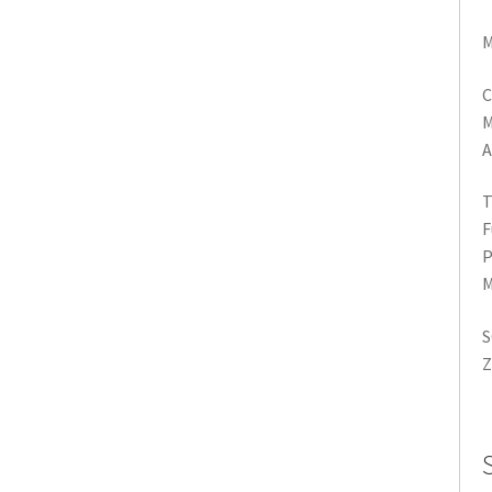
M
C
M
A
T
F
P
M
S
Z