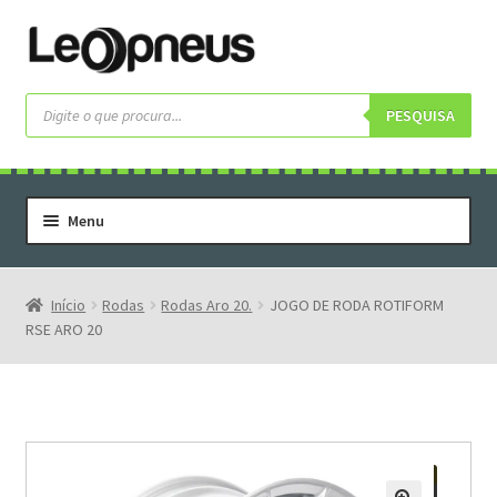
Pular
Pular
para
para
navegação
o
Pesquisar
produtos
PESQUISA
conteúdo
Menu
Home
Serviços
Início
Rodas
Rodas Aro 20.
JOGO DE RODA ROTIFORM
RSE ARO 20
Rodas
Rodas Especiais
Pneus
Pneus Letras Brancas