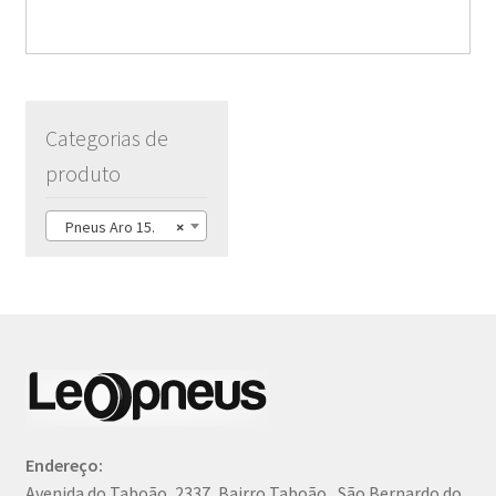
Categorias de
produto
Pneus Aro 15.
×
Endereço:
Avenida do Taboão, 2337, Bairro Taboão , São Bernardo do