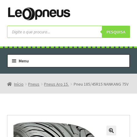
Pular
Pular
para
para
navegação
o
Pesquisar
produtos
PESQUISA
conteúdo
Menu
Home
Serviços
Início
Pneus
Pneus Aro 15.
Pneu 185/45R15 NANKANG 75V
Rodas
Rodas Especiais
Pneus
Pneus Letras Brancas