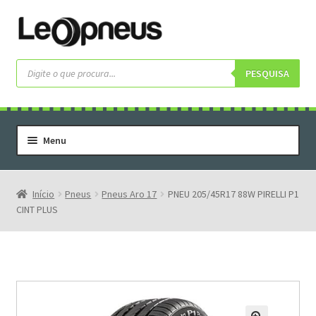
Pular
Pular
para
para
navegação
o
Pesquisar
produtos
PESQUISA
conteúdo
Menu
Home
Serviços
Início
Pneus
Pneus Aro 17
PNEU 205/45R17 88W PIRELLI P1
CINT PLUS
Rodas
Rodas Especiais
Pneus
Pneus Letras Brancas