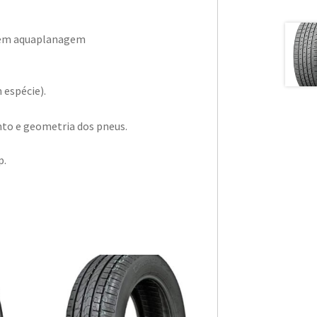
a em aquaplanagem
 espécie).
to e geometria dos pneus.
p.