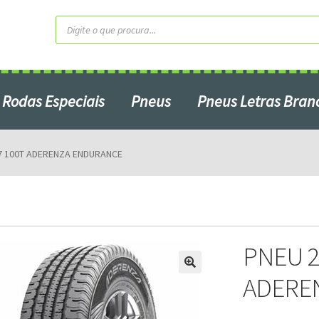
Pesquisar
produtos
Rodas Especiais
Pneus
Pneus Letras Bran
Contato
Home2
Minha Conta
7 100T ADERENZA ENDURANCE
Produtos em Promoção
ardo do Campo – SP
Serviços
S
PNEU 2
ADERE