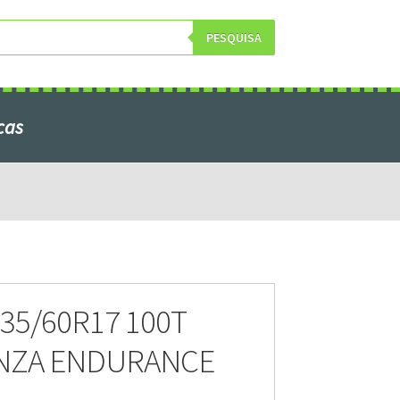
PESQUISA
cas
obre Nós
35/60R17 100T
NZA ENDURANCE