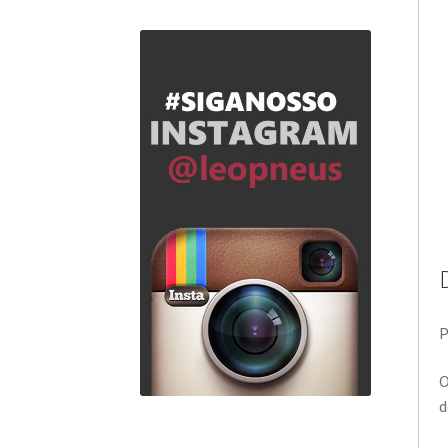
P
O
d