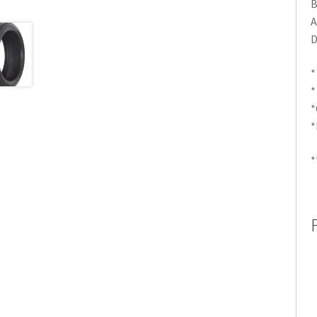
B
A
D
*
*
*
*
*