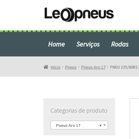
Pular
Pular
para
para
navegação
o
conteúdo
Home
Serviços
Rodas
Início
Blog
Início
Pneus
Pneus Aro 17
PNEU 235/60R1
Produtos em Destaque
Rodas e Pneus em São Bern
Categorias de produto
Pneus Aro 17
×