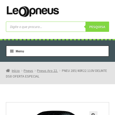
Pular
Pular
para
para
navegação
o
Pesquisar
produtos
PESQUISA
conteúdo
Menu
Home
Serviços
Início
Pneus
Pneus Aro 22.
PNEU 285/40R22 110V DELINTE
DS8 OFERTA ESPECIAL
Rodas
Rodas Especiais
Pneus
Pneus Letras Brancas