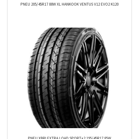
PNEU 205/45R17 88W XL HANKOOK VENTUS V12 EVO2 K120
PNEU XBRI EXTRA LOAD SPORT+2 195/45R17 85W